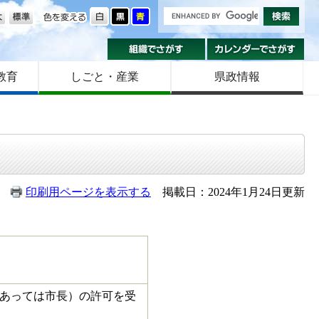
の大きさ
色を変える
組織でさがす
カ
教育
しごと・産業
県政情報
印刷用ページを表示する
掲載日：2024年1月24日更新
あっては市長）の許可を受