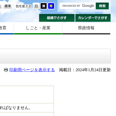
の大きさ
色を変える
組織でさがす
カ
教育
しごと・産業
県政情報
印刷用ページを表示する
掲載日：2024年1月24日更新
ればなりません。