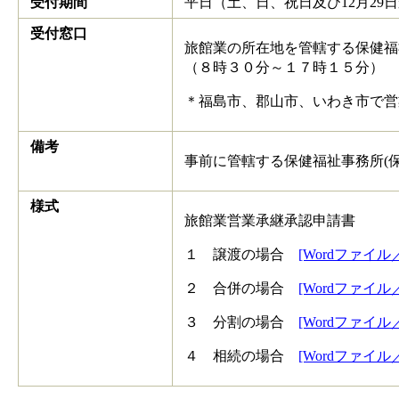
受付期間
平日（土、日、祝日及び12月29
受付窓口
旅館業の所在地を管轄する保健福
（８時３０分～１７時１５分）
＊福島市、郡山市、いわき市で営
備考
事前に管轄する保健福祉事務所(
様式
旅館業営業承継承認申請書
１ 譲渡の場合
[Wordファイル／
２ 合併の場合
[Wordファイル／
３ 分割の場合
[Wordファイル／
４ 相続の場合
[Wordファイル／