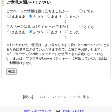
ご意見お聞かせください
このページの情報は役に立ちましたか？
とても
まあまあ
ふつう
あまり
まった
く
このページは見つけやすかったですか？
とても
まあまあ
ふつう
あまり
まった
く
※1 いただいたご意見は、より分かりやすく役に立つホームページとす
るために参考にさせていただきますので、ご協力をお願いします。
※2 ブラウザでCookie（クッキー）が使用できる設定になっていな
い、または、ブラウザがCookie（クッキー）に対応していない場合は
ご利用頂けません。
[表示]
モバイル
パソコン
トップに戻る
県庁へのアクセス
Tel：
024-521-1111