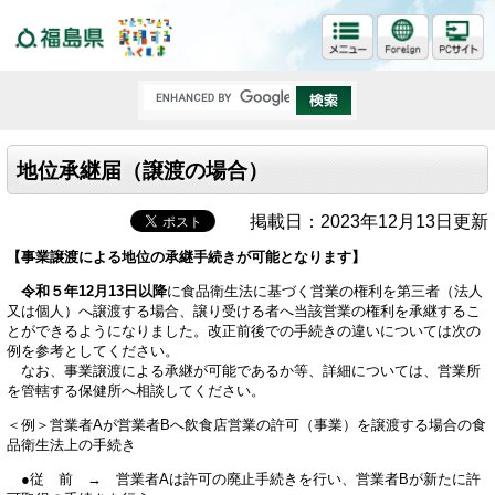
福島県
地位承継届（譲渡の場合）
掲載日：2023年12月13日更新
【事業譲渡による地位の承継手続きが可能となります】
令和５年12月13日以降
に食品衛生法に基づく営業の権利を第三者（法人
又は個人）へ譲渡する場合、譲り受ける者へ当該営業の権利を承継するこ
とができるようになりました。改正前後での手続きの違いについては次の
例を参考としてください。
なお、事業譲渡による承継が可能であるか等、詳細については、営業所
を管轄する保健所へ相談してください。
＜例＞営業者Aが営業者Bへ飲食店営業の許可（事業）を譲渡する場合の食
品衛生法上の手続き
●従 前 → 営業者Aは許可の廃止手続きを行い、営業者Bが新たに許