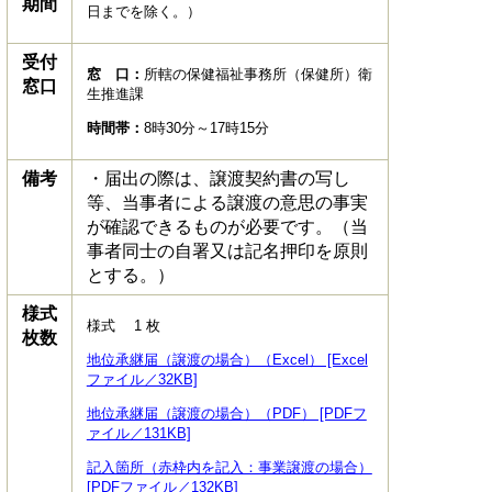
期間
日までを除く。）
受付
窓 口：
所轄の保健福祉事務所（保健所）衛
窓口
生推進課
時間帯：
8時30分～17時15分
備考
・届出の際は、譲渡契約書の写し
等、当事者による譲渡の意思の事実
が確認できるものが必要です。（当
事者同士の自署又は記名押印を原則
とする。）
様式
様式 1 枚
枚数
地位承継届（譲渡の場合）（Excel） [Excel
ファイル／32KB]
地位承継届（譲渡の場合）（PDF） [PDFフ
ァイル／131KB]
記入箇所（赤枠内を記入：事業譲渡の場合）
[PDFファイル／132KB]