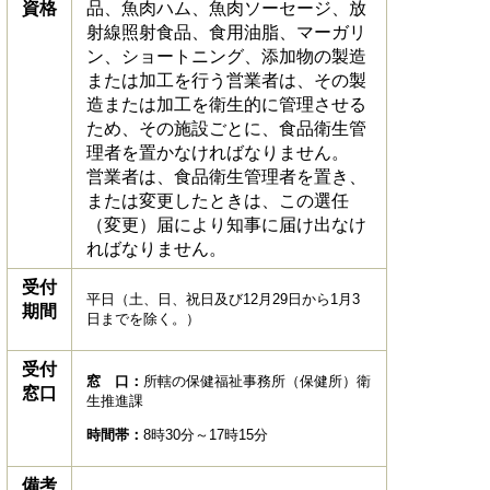
資格
品、魚肉ハム、魚肉ソーセージ、放
射線照射食品、食用油脂、マーガリ
ン、ショートニング、添加物の製造
または加工を行う営業者は、その製
造または加工を衛生的に管理させる
ため、その施設ごとに、食品衛生管
理者を置かなければなりません。
営業者は、食品衛生管理者を置き、
または変更したときは、この選任
（変更）届により知事に届け出なけ
ればなりません。
受付
平日（土、日、祝日及び12月29日から1月3
期間
日までを除く。）
受付
窓 口：
所轄の保健福祉事務所（保健所）衛
窓口
生推進課
時間帯：
8時30分～17時15分
備考