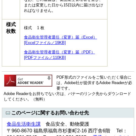
または変更した日から15日以内に届け出なけ
ればなりません。
様式
様式 1 枚
枚数
食品衛生管理者選任（変更）届（Excel）
[Excelファイル／19KB]
食品衛生管理者選任（変更）届（PDF）
[PDFファイル／110KB]
PDF形式のファイルをご覧いただく場合に
は、Adobe社が提供するAdobe Readerが必
要です。
Adobe Readerをお持ちでない方は、バナーのリンク先からダウンロード
してください。（無料）
このページに関するお問い合わせ先
食品生活衛生課
食品安全、動物愛護
〒960-8670 福島県福島市杉妻町2-16 西庁舎6階 Tel：