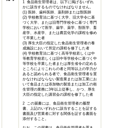
1 食品衛生管理者は、以下に掲げるいずれ
かに該当するものでなければなりません。
(1) 医師、歯科医師、薬剤師または獣医師
(2) 学校教育法に基づく大学、旧大学令に基
づく大学、または旧専門学校令に基づく専門
学校において医学、歯学、薬学、獣医学、畜
産学、水産学、または農芸化学の課程を修め
て卒業した者
(3) 厚生大臣の指定した食品衛生管理者の養
成施設において所定の課程を修了した者
(4) 学校教育法に基づく高等学校若しくは中
等教育学校若しくは旧中等学校令に基づく中
等学校を卒業した者または厚生省令の定める
ところによりこれらの者と同等以上の学力が
あると認められる者で、食品衛生管理者を置
かなければならない製造業または加工業にお
いて食品または添加物の製造または加工の衛
生管理の業務に3年以上従事し、かつ、厚生
大臣の指定した講習会の課程を修了した者
2 この届書には、食品衛生管理者の履歴
書、上記のいずれかに該当することを証する
書面及び営業者に対する関係を証する書面を
添付すること。
なお、この届書は、食品衛生管理者を置き、