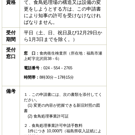
資格
て、食鳥処理場の構造又は設備の変
更をしようとする方は、この申請書
により知事の許可を受けなけなけれ
ばなりません。
受付
平日（土、日、祝日及び12月29日か
期間
ら1月3日までを除く。）
受付
窓 口：
食肉衛生検査所（所在地：福島市瀬
窓口
上町字北沢田38－6）
電話番号
：024－554－2765
時間帯：
8時30分～17時15分
備考
１．この申請書には、次の書類を添付してく
ださい。
(1) ​変更の内容が把握できる新旧対照の図
書
(2) 食鳥処理事業許可証
２．食鳥処理事業許可申請手数料
1件につき 10,000円（福島県収入証紙によ