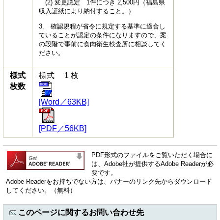
(2) 変更認定 1件につき 2,500円（福島県
収入証紙により納付すること。）
3. 確認規程が省令に規定する基準に適合し
ていることが認定の条件になりますので、案
の段階で事前に食肉衛生検査所に相談してく
ださい。
様式
様式 1 枚
枚数
[Word／63KB]
[PDF／56KB]
PDF形式のファイルをご覧いただく場合に
は、Adobe社が提供するAdobe Readerが必
要です。
Adobe Readerをお持ちでない方は、バナーのリンク先からダウンロード
してください。（無料）
このページに関するお問い合わせ先