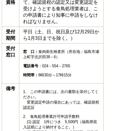
資格
て、確認規程の認定又は変更認定を
受けようとする食鳥処理業者は、こ
の申請書により知事に申請をしなけ
ればなりません。
受付
平日（土、日、祝日及び12月29日か
期間
ら1月3日までを除く。）
受付
窓 口：
食肉衛生検査所（所在地：福島市瀬
窓口
上町字北沢田38－6）
電話番号
：024－554－2765
時間帯：
8時30分～17時15分
備考
1. この申請書には、次の書類を添付してく
ださい。
変更認定申請の場合にあっては、確認規程
認定証
2. 食鳥処理事業許可申請手数料
(1) 認定 1件につき 5,500円（福島県収
入証紙により納付すること。）