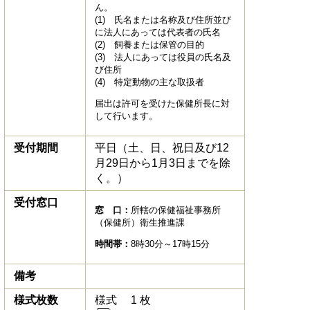
ん。
(1) 氏名または名称及び住所並び
に法人にあっては代表者の氏名
(2) 飼養または保管の目的
(3) 法人にあっては役員の氏名及
び住所
(4) 特定動物の主な取扱者
届出は許可を受けた保健所長に対
して行います。
受付期間
平日（土、日、祝日及び12
月29日から1月3日までを除
く。）
受付窓口
窓 口：
所轄の保健福祉事務所
（保健所）衛生推進課
時間帯：
8時30分～17時15分
備考
様式枚数
様式 1 枚