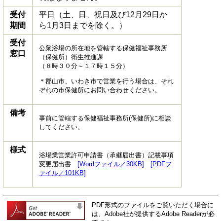
受付
平日（土、日、祝日及び12月29日か
期間
ら1月3日までを除く。）
受付
公衆浴場の所在地を管轄する保健福祉事務所
窓口
（保健所）衛生推進課
（８時３０分～１７時１５分）
＊郡山市、いわき市で営業を行う場合は、それ
ぞれの市保健所にお問い合わせください。
備考
事前に管轄する保健福祉事務所(保健所)に相談
してください。
様式
浴場業営業許可申請書（承継届出書）記載事項
変更届出書
[Wordファイル／30KB]
[PDFフ
ァイル／101KB]
PDF形式のファイルをご覧いただく場合に
は、Adobe社が提供するAdobe Readerが必