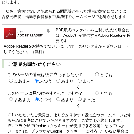
たします。
なお、適切でないと認められる問題等があった場合の対応については、
合格発表後に福島県保健福祉部薬務課のホームページでお知らせします。
PDF形式のファイルをご覧いただく場合に
は、Adobe社が提供するAdobe Readerが必
要です。
Adobe Readerをお持ちでない方は、バナーのリンク先からダウンロード
してください。（無料）
ご意見お聞かせください
このページの情報は役に立ちましたか？
とても
まあまあ
ふつう
あまり
まった
く
このページは見つけやすかったですか？
とても
まあまあ
ふつう
あまり
まった
く
※1 いただいたご意見は、より分かりやすく役に立つホームページとす
るために参考にさせていただきますので、ご協力をお願いします。
※2 ブラウザでCookie（クッキー）が使用できる設定になっていな
い、または、ブラウザがCookie（クッキー）に対応していない場合は