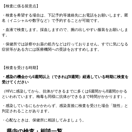
【検査に係る留意点】
・検査を希望する場合は、下記予約等連絡先にお電話をお願いします。匿
名（イニシャルや数字など）で予約することが可能です。
・血液で検査します。採血しますので、腕の出しやすい服装をお願いしま
す。
・保健所では診察やお薬の処方などは行っておりません。すでに気になる
症状等がある方には医療機関への受診をおすすめします。
【検査を受ける時期】
・感染の機会から6週間以上（できれば8週間）経過している時期に検査を
受けてください
（HIVに感染してから、抗体ができるまでに多くは6週間から8週間かかる
といわれています。梅毒も同様に抗体ができるまで時間がかかります）。
・感染しているにもかかわらず、感染直後に検査を受けた場合「陰性」と
判定されることがあります。
・心配なときは、保健所に相談してみましょう。
県内の検査・相談一覧