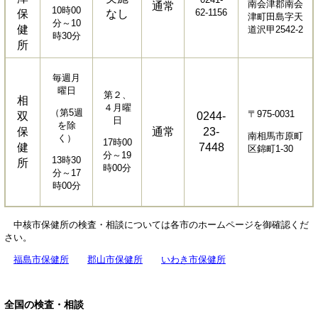
南会津郡南会
通常
10時00
62-1156
保
なし
津町田島字天
分～10
健
道沢甲2542-2
時30分
所
毎週月
曜日
第２、
相
４月曜
（第5週
〒975-0031
双
0244-
日
を除
保
通常
23-
南相馬市原町
く）
17時00
健
7448
区錦町1-30
分～19
13時30
所
時00分
分～17
時00分
中核市保健所の検査・相談については各市のホームページを御確認くだ
さい。
福島市保健所
郡山市保健所
いわき市保健所
全国の検査・相談