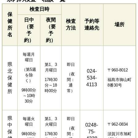
検査日時
保
日中
夜間
健
検査
予約等
場所
（要
（要
所
方法
連絡先
予
予
名
約）
約）
毎週月
曜日
県
第1、3
即日
（第5週
月曜日
〒960-8012
北
024-
（夜
を除
保
534-
17時30
間：
福島市御山町
く）
健
4113
分～18
通
8番30号
9時00分
時00分
常）
所
～10時
30分
県
毎週火
第1、3
即日
曜日
火曜日
〒962-0834
中
0248-
（夜
保
75-
9時00分
17時30
間：
須賀川市旭町