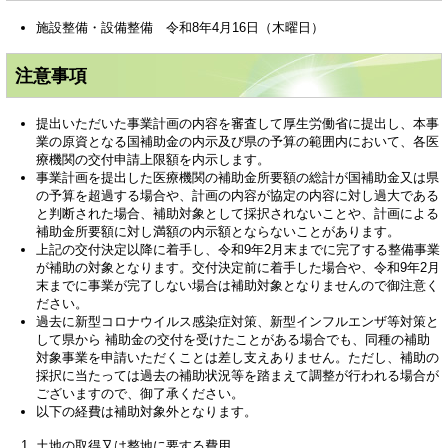
施設整備・設備整備 令和8年4月16日（木曜日）
注意事項
提出いただいた事業計画の内容を審査して厚生労働省に提出し、本事
業の原資となる国補助金の内示及び県の予算の範囲内において、各医
療機関の交付申請上限額を内示します。
事業計画を提出した医療機関の補助金所要額の総計が国補助金又は県
の予算を超過する場合や、計画の内容が協定の内容に対し過大である
と判断された場合、補助対象として採択されないことや、計画による
補助金所要額に対し満額の内示額とならないことがあります。
上記の交付決定以降に着手し、令和9年2月末までに完了する整備事業
が補助の対象となります。交付決定前に着手した場合や、令和9年2月
末までに事業が完了しない場合は補助対象となりませんので御注意く
ださい。
過去に新型コロナウイルス感染症対策、新型インフルエンザ等対策と
して県から 補助金の交付を受けたことがある場合でも、同種の補助
対象事業を申請いただくことは差し支えありません。ただし、補助の
採択に当たっては過去の補助状況等を踏まえて調整が行われる場合が
ございますので、御了承ください。
以下の経費は補助対象外となります。
土地の取得又は整地に要する費用