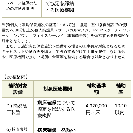
スペース確保のた
て協定を締結
めの建物改修 等
する医療機関
※(3)個人防護具保管施設の整備については、協定に基づき自施設での使用
量の2ヶ月分以上の個人防護具（サージカルマスク、N95マスク、アイソレ
ーションガウン、フェイスシールド、非減菌手袋）を備蓄する医療機関が
対象となります。
また、自施設内に保管施設を整備する場合の工事費が対象となるため、
キャビネットや物置等を購入して設置するだけで工事が発生しない場合
や、医療機関ではない場所に倉庫等を整備する場合は対象となりません。
【設備整備】
補助対象
補助基準
補助
対象医療機関
設備
額
率
病床確保
について
(1) 簡易陰
4,320,000
10/10
協定を締結する医
圧装置
円／床
以内
療機関
(2) 検査機器
病床確保
、
発熱外