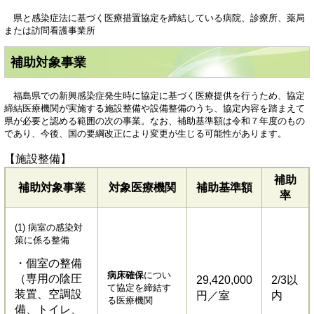
県と感染症法に基づく医療措置協定を締結している病院、診療所、薬局
または訪問看護事業所
補助対象事業
福島県での新興感染症発生時に協定に基づく医療提供を行うため、協定
締結医療機関が実施する施設整備や設備整備のうち、協定内容を踏まえて
県が必要と認める範囲の次の事業。なお、補助基準額は令和７年度のもの
であり、今後、国の要綱改正により変更が生じる可能性があります。
【施設整備】
補助
補助対象事業
対象医療機関
補助基準額
率
(1) 病室の感染対
策に係る整備
・個室の整備
病床確保
につい
（専用の陰圧
29,420,000
2/3以
て協定を締結す
装置、空調設
円／室
内
る医療機関
備、トイレ、