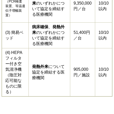
（PCR検査
来
のいずれかにつ
9,350,000
10/10
装置、等温遺
いて協定を締結す
円／台
以内
伝子増幅装
る医療機関
置）
病床確保
、
発熱外
(3) 簡易ベ
来
のいずれかにつ
51,400円
10/10
ッド
いて協定を締結す
／台
以内
る医療機関
(4) HEPA
フィルタ
ー付き空
発熱外来
について
気清浄機
905,000
10/10
協定を締結する医
（陰圧対
円／施設
以内
療機関
応可能な
ものに限
る）