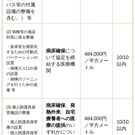
バス等の付属
設備の整備を
含む。） 等
(2) 病棟等の感染
対策に係る整備
・多床室を個室化
病床確保
につ
するための可動式
484,000円
いて協定を締
10/10
パーテーションの
／平方メー
設置
結する医療機
以内
トル
・病棟入り口の扉
関
の設置
・病棟のゾーニン
グを行うための改
修 等
病床確保
、
発
(3) 個人防護具保
熱外来
、
自宅
管施設の整備
療養者への医
484,000円
10/10
・個人防護具保管
療の提供
のい
／平方メー
庫の設置
以内
ずれかについ
トル
・個人防護具保管