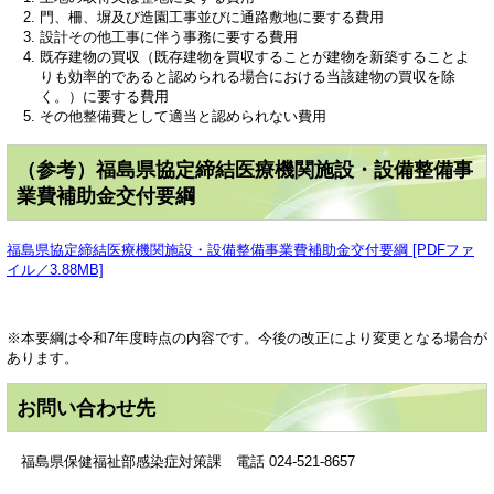
門、柵、塀及び造園工事並びに通路敷地に要する費用
設計その他工事に伴う事務に要する費用
既存建物の買収（既存建物を買収することが建物を新築することよ
りも効率的であると認められる場合における当該建物の買収を除
く。）に要する費用
その他整備費として適当と認められない費用
（参考）福島県協定締結医療機関施設・設備整備事
業費補助金交付要綱
福島県協定締結医療機関施設・設備整備事業費補助金交付要綱 [PDFファ
イル／3.88MB]
※本要綱は令和7年度時点の内容です。今後の改正により変更となる場合が
あります。
お問い合わせ先
福島県保健福祉部感染症対策課 電話 024-521-8657