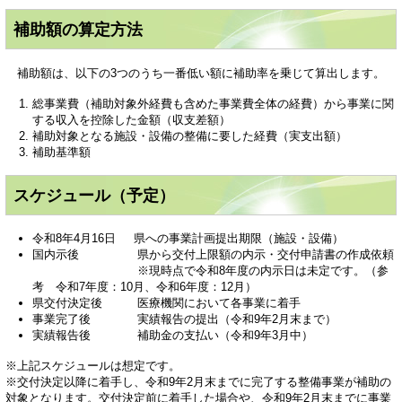
補助額の算定方法
補助額は、以下の3つのうち一番低い額に補助率を乗じて算出します。
総事業費（補助対象外経費も含めた事業費全体の経費）から事業に関
する収入を控除した金額（収支差額）
補助対象となる施設・設備の整備に要した経費（実支出額）
補助基準額
スケジュール（予定）
令和8年4月16日 県への事業計画提出期限（施設・設備）
国内示後 県から交付上限額の内示・交付申請書の作成依頼
※現時点で令和8年度の内示日は未定です。（参
考 令和7年度：10月、令和6年度：12月）
県交付決定後 医療機関において各事業に着手
事業完了後 実績報告の提出（令和9年2月末まで）
実績報告後 補助金の支払い（令和9年3月中）
※上記スケジュールは想定です。
※交付決定以降に着手し、令和9年2月末までに完了する整備事業が補助の
対象となります。交付決定前に着手した場合や、令和9年2月末までに事業