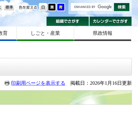
の大きさ
色を変える
組織でさがす
カ
教育
しごと・産業
県政情報
印刷用ページを表示する
掲載日：2026年1月16日更新