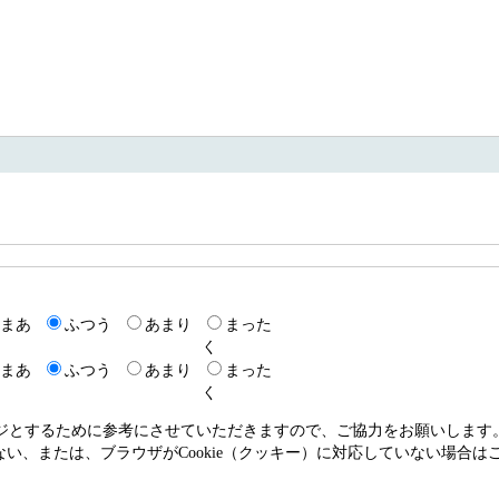
18
まあ
ふつう
あまり
まった
く
まあ
ふつう
あまり
まった
く
ージとするために参考にさせていただきますので、ご協力をお願いします
いない、または、ブラウザがCookie（クッキー）に対応していない場合