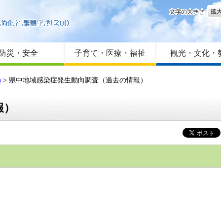
文字
はじめての方へ
Foreign language
サイトマップ
防災・安全
子育て・医療・福祉
観光・文化・
)
> 県中地域感染症発生動向調査（過去の情報）
報）