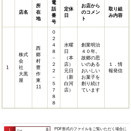
電
所
お店から
話
定休
取り組
店名
在
のコメン
番
日
み内容
地
ト
号
０
２
４
水曜
創業明治
西
８
日
４０年。
株式
郷
－
（本
故郷の思
会
村
２
店）
いのある
１．情
1
社
豊
２
元日
おいしい
報発信
大黒
作
－
（新
お菓子を
屋
東
５
白河
創り続け
11
７
店）
ています
８
８
PDF形式のファイルをご覧いただく場合に