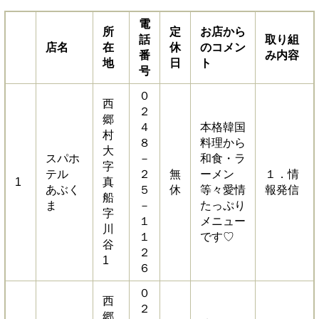
電
所
定
お店から
話
取り組
店名
在
休
のコメン
番
み内容
地
日
ト
号
０
西
２
郷
４
本格韓国
村
８
料理から
大
スパホ
－
和食・ラ
字
テル
２
無
ーメン
１．情
1
真
あぶく
５
休
等々愛情
報発信
船
ま
－
たっぷり
字
１
メニュー
川
１
です♡
谷
２
1
６
０
西
２
郷