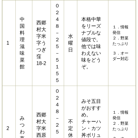
０
２
中
４
本格中華
西郷
国
８
をリーズ
１．情報
村大
料
－
ナブルな
発信
字米
水
２．野菜
理
２
値段で。
1
字う
曜
たっぷり
滋
５
他では味
つぎ
日
味
－
わえない
３．オー
窪
ダー対応
菜
５
味をどう
18-2
館
１
ぞ。
５
５
０
２
みそ五目
４
がおすす
８
１．情報
西郷
め。
み
－
発信
村大
不
チャーハ
２．野菜
つ
２
2
字米
定
ン・カツ
たっぷり
わ
５
西原
休
丼ボリュ