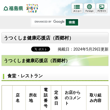
福島県
うつくしま健康応援店（西郷村）
掲載日：2024年5月29日更新
うつくしま健康応援店（西郷村）
食堂・レストラン
電
定
お店から
店
所在
話
取り組
休
のコメン
名
地
番
み内容
日
ト
号