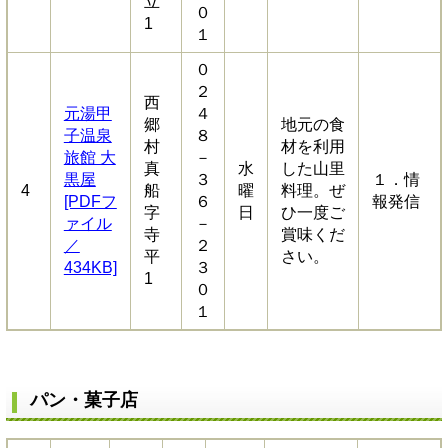
立
０
1
１
０
２
西
元湯甲
４
郷
地元の食
子温泉
８
村
材を利用
旅館 大
－
真
水
した山里
黒屋
３
１．情
4
船
曜
料理。ぜ
[PDFフ
６
報発信
字
日
ひ一度ご
ァイル
－
寺
賞味くだ
／
２
平
さい。
434KB]
３
1
０
１
パン・菓子店