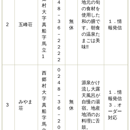
４
地元の旬
村
８
の食材を
大
－
使用した
字
３
無
和の膳で
１．情
2
五峰荘
真
６
休
す。朝食
報発信
船
－
の温泉た
字
２
まごは美
馬
２
味!!
立
２
1
２
０
西
２
郷
４
源泉かけ
村
８
流し大露
大
１．情
－
天風呂が
字
報発信
みやま
３
無
自慢の湯
3
真
３．オ
荘
６
休
宿。地産
船
ーダー
－
地消のお
字
対応
２
料理に舌
馬
０
鼓。