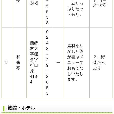
亭
－
３．オー
34-5
ームたっ
ダー対応
５
ぷりセッ
５
ト有り。
５
８
０
２
西郷
４
素材を活
村大
８
かした体
字熊
－
和
が喜ぶメ
２．野
倉字
２
3
来
ー
ニューで
菜たっ
折口
９
亭
おもてな
ぷり
原
－
しいたし
418-
８
ます。
4
８
５
３
旅館・ホテル