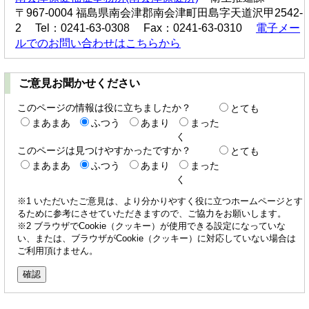
〒967-0004 福島県南会津郡南会津町田島字天道沢甲2542-
2 Tel：0241-63-0308 Fax：0241-63-0310
電子メー
ルでのお問い合わせはこちらから
ご意見お聞かせください
このページの情報は役に立ちましたか？
とても
まあまあ
ふつう
あまり
まった
く
このページは見つけやすかったですか？
とても
まあまあ
ふつう
あまり
まった
く
※1 いただいたご意見は、より分かりやすく役に立つホームページとす
るために参考にさせていただきますので、ご協力をお願いします。
※2 ブラウザでCookie（クッキー）が使用できる設定になっていな
い、または、ブラウザがCookie（クッキー）に対応していない場合は
ご利用頂けません。