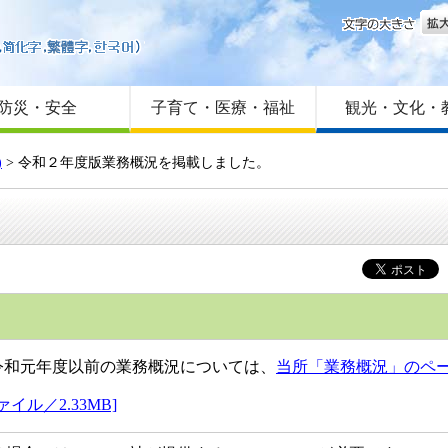
文字
はじめての方へ
Foreign language
サイトマップ
防災・安全
子育て・医療・福祉
観光・文化・
)
> 令和２年度版業務概況を掲載しました。
和元年度以前の業務概況については、
当所「業務概況」のペ
ル／2.33MB]