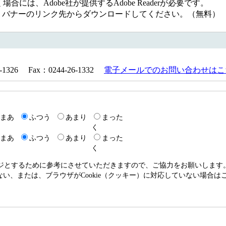
には、Adobe社が提供するAdobe Readerが必要です。
ない方は、バナーのリンク先からダウンロードしてください。（無料）
326 Fax：0244-26-1332
電子メールでのお問い合わせはこ
まあ
ふつう
あまり
まった
く
まあ
ふつう
あまり
まった
く
ージとするために参考にさせていただきますので、ご協力をお願いします
いない、または、ブラウザがCookie（クッキー）に対応していない場合