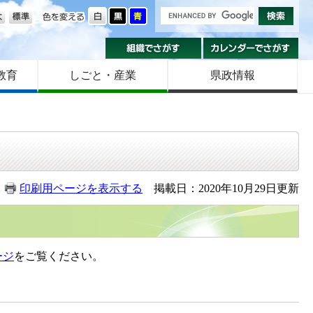
の大きさ
色を変える
組織でさがす
カ
教育
しごと・産業
県政情報
印刷用ページを表示する
掲載日：2020年10月29日更新
ージ
をご覧ください。