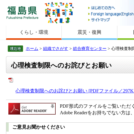
福島県
くらし・環境
震災・復興
ホーム
>
組織でさがす
>
総合療育センター
> 心理検査
心理検査制限へのお詫びとお願い
心理検査制限へのお詫びとお願い [PDFファイル／297K
PDF形式のファイルをご覧いただく場合
Adobe Readerをお持ちで
ご意見お聞かせください