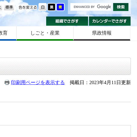
の大きさ
色を変える
組織でさがす
カ
教育
しごと・産業
県政情報
印刷用ページを表示する
掲載日：2023年4月11日更新