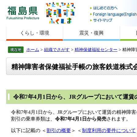
福島県
くらし・環境
震災・復興
ホーム
>
組織でさがす
>
精神保健福祉センター
> 精神
精神障害者保健福祉手帳の旅客鉄道株式
令和7年4月1日から、JRグループにおいて運
令和7年4月1日から、JRグループにおいて運賃の精神障
割引の乗車券類は、
令和7年4月1日から発売
されます。
以下に記載の ＜
割引の概要
＞ ＜
制度利用の要件について