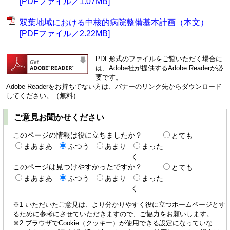
[PDFファイル／1.07MB]
双葉地域における中核的病院整備基本計画（本文）
[PDFファイル／2.22MB]
PDF形式のファイルをご覧いただく場合に
は、Adobe社が提供するAdobe Readerが必
要です。
Adobe Readerをお持ちでない方は、バナーのリンク先からダウンロード
してください。（無料）
ご意見お聞かせください
このページの情報は役に立ちましたか？
とても
まあまあ
ふつう
あまり
まった
く
このページは見つけやすかったですか？
とても
まあまあ
ふつう
あまり
まった
く
※1 いただいたご意見は、より分かりやすく役に立つホームページとす
るために参考にさせていただきますので、ご協力をお願いします。
※2 ブラウザでCookie（クッキー）が使用できる設定になっていな