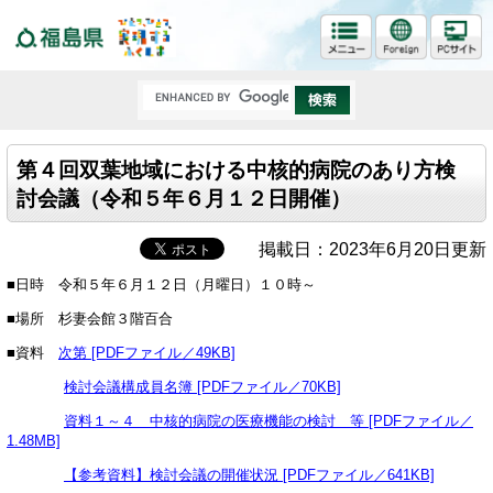
福島県
第４回双葉地域における中核的病院のあり方検
討会議（令和５年６月１２日開催）
掲載日：2023年6月20日更新
■日時 令和５年６月１２日（月曜日）１０時～
■場所 杉妻会館３階百合
■資料
次第 [PDFファイル／49KB]
検討会議構成員名簿 [PDFファイル／70KB]
資料１～４ 中核的病院の医療機能の検討 等 [PDFファイル／
1.48MB]
【参考資料】検討会議の開催状況 [PDFファイル／641KB]