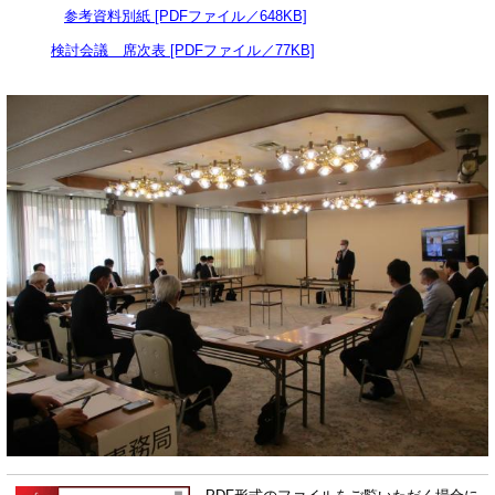
参考資料別紙 [PDFファイル／648KB]
検討会議 席次表 [PDFファイル／77KB]