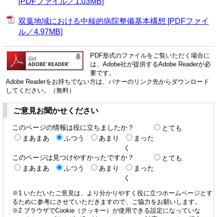
[PDFファイル／1.03MB]
双葉地域における中核的病院整備基本構想 [PDFファイ
ル／4.97MB]
PDF形式のファイルをご覧いただく場合に
は、Adobe社が提供するAdobe Readerが必
要です。
Adobe Readerをお持ちでない方は、バナーのリンク先からダウンロード
してください。（無料）
ご意見お聞かせください
このページの情報は役に立ちましたか？
とても
まあまあ
ふつう
あまり
まった
く
このページは見つけやすかったですか？
とても
まあまあ
ふつう
あまり
まった
く
※1 いただいたご意見は、より分かりやすく役に立つホームページとす
るために参考にさせていただきますので、ご協力をお願いします。
※2 ブラウザでCookie（クッキー）が使用できる設定になっていな