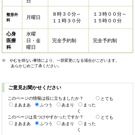
日
８時３０分～
１３時００分～
整形外
月曜日
科
１１時３０分
１５時００分
心身
水曜
医療
日・金
完全予約制
完全予約制
科
曜日
※ やむを得ない事情により、一部変更になる場合がございます。
あらかじめご了承ください。
ご意見お聞かせください
このページの情報は役に立ちましたか？
とても
まあまあ
ふつう
あまり
まった
く
このページは見つけやすかったですか？
とても
まあまあ
ふつう
あまり
まった
く