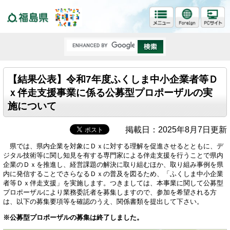
福島県
【結果公表】令和7年度ふくしま中小企業者等Ｄ
ｘ伴走支援事業に係る公募型プロポーザルの実
施について
掲載日：2025年8月7日更新
県では、県内企業を対象にＤｘに対する理解を促進させるとともに、デ
ジタル技術等に関し知見を有する専門家による伴走支援を行うことで県内
企業のＤｘを推進し、経営課題の解決に取り組むほか、取り組み事例を県
内に発信することでさらなるＤｘの普及を図るため、「ふくしま中小企業
者等Ｄｘ伴走支援」を実施します。つきましては、本事業に関して公募型
プロポーザルにより業務委託者を募集しますので、参加を希望される方
は、以下の募集要項等を確認のうえ、関係書類を提出して下さい。
※公募型プロポーザルの募集は終了しました。