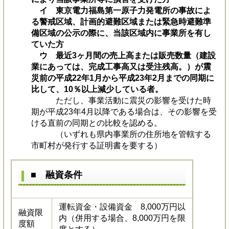
イ 東京電力福島第一原子力発電所の事故によ
る警戒区域、計画的避難区域または緊急時避難準
備区域の公示の際に、当該区域内に事業所を有し
ていた方
ウ 最近3ヶ月間の売上高または販売数量（建設
業にあっては、完成工事高又は受注残高。）が震
災前の平成22年1月から平成23年2月までの同期に
比して、10％以上減少している者。
ただし、事業活動に震災の影響を受けた時
期が平成23年4月以降である場合は、その影響を受
ける直前の同期との比較を認める。
（いずれも県内事業所の住所地を管轄する
市町村が発行する証明書を要する）
■ 融資条件
運転資金・設備資金 8,000万円以
融資限
内（併用する場合、8,000万円を限
度額