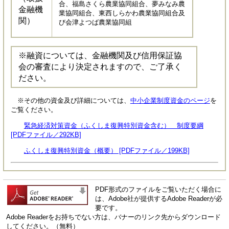
合、福島さくら農業協同組合、夢みなみ農
金融機
業協同組合、東西しらかわ農業協同組合及
関）
び会津よつば農業協同組
※融資については、金融機関及び信用保証協
会の審査により決定されますので、ご了承く
ださい。
※その他の資金及び詳細については、
中小企業制度資金のページ
を
ご覧ください。
緊急経済対策資金（ふくしま復興特別資金含む） 制度要綱
[PDFファイル／292KB]
ふくしま復興特別資金（概要） [PDFファイル／199KB]
PDF形式のファイルをご覧いただく場合に
は、Adobe社が提供するAdobe Readerが必
要です。
Adobe Readerをお持ちでない方は、バナーのリンク先からダウンロード
してください。（無料）