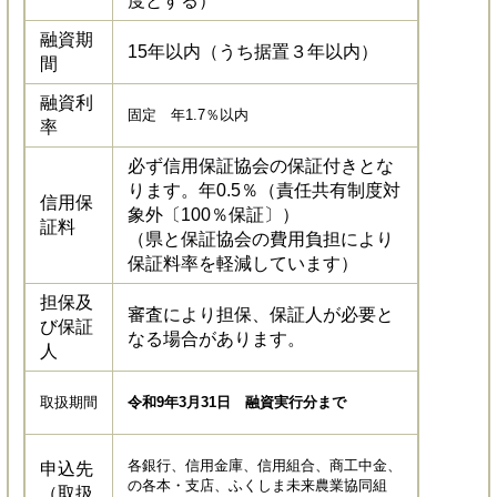
度とする）
融資期
15年以内（うち据置３年以内）
間
融資利
固定 年1.7％以内
率
必ず信用保証協会の保証付きとな
ります。年0.5％（責任共有制度対
信用保
象外〔100％保証〕）
証料
（県と保証協会の費用負担により
保証料率を軽減しています）
担保及
審査により担保、保証人が必要と
び保証
なる場合があります。
人
取扱期間
令和9年3月31日 融資実行分まで
各銀行、信用金庫、信用組合、商工中金、
申込先
の各本・支店、ふくしま未来農業協同組
（取扱