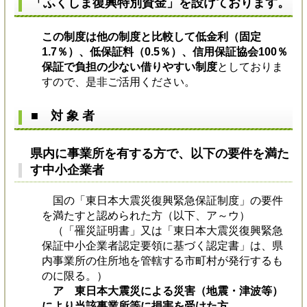
「ふくしま復興特別資金」を設けております。
この制度は他の制度と比較して低金利（固定
1.7％）、低保証料（0.5％）、信用保証協会100％
保証で負担の少ない借りやすい制度
としておりま
すので、是非ご活用ください。
■ 対 象 者
県内に事業所を有する方で、以下の要件を満た
す中小企業者
国の「東日本大震災復興緊急保証制度」の要件
を満たすと認められた方（以下、ア～ウ）
（「罹災証明書」又は「東日本大震災復興緊急
保証中小企業者認定要領に基づく認定書」は、県
内事業所の住所地を管轄する市町村が発行するも
のに限る。）
ア 東日本大震災による災害（地震・津波等）
により当該事業所等に損害を受けた方