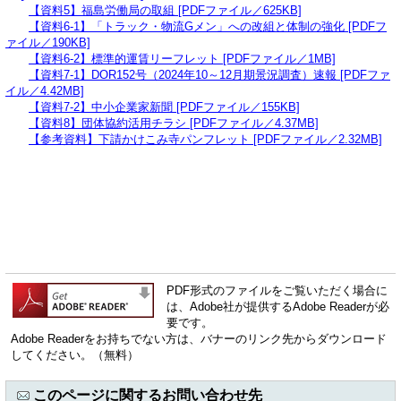
【資料5】福島労働局の取組 [PDFファイル／625KB]
【資料6-1】「トラック・物流Gメン」への改組と体制の強化 [PDFフ
ァイル／190KB]
【資料6-2】標準的運賃リーフレット [PDFファイル／1MB]
【資料7-1】DOR152号（2024年10～12月期景況調査）速報 [PDFファ
イル／4.42MB]
【資料7-2】中小企業家新聞 [PDFファイル／155KB]
【資料8】団体協約活用チラシ [PDFファイル／4.37MB]
【参考資料】下請かけこみ寺パンフレット [PDFファイル／2.32MB]
PDF形式のファイルをご覧いただく場合に
は、Adobe社が提供するAdobe Readerが必
要です。
Adobe Readerをお持ちでない方は、バナーのリンク先からダウンロード
してください。（無料）
このページに関するお問い合わせ先