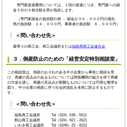
専門家派遣費用については、１回の派遣につき、専門家への謝
金５分の４相当額を県が負担します。
（専門家謝金の負担額の例 ： 謝金が３０，０００円の場合、
県の負担額 ２４，０００円、事業者の負担額 ６，０００円）
＜問い合わせ先＞
最寄りの商工会、商工会議所または
福島県商工会連合会
３．倒産防止のための「経営安定特別相談室」
この相談室は、倒産のおそれのある中小企業から事前に相談を受
け、再建の見込みのあるものについては関係機関の協力を得て再建
の方途を講じ、再建の見込みが困難なものについては円滑な整理を
図り、中小企業の倒産に伴う社会的混乱を未然に防止するもので
す。
＜問い合わせ先＞
福島商工会議所 Tel（024）536－5511
郡山商工会議所 Tel（024）921－2621
いわき商工会議所 Tel（0246）25－9151