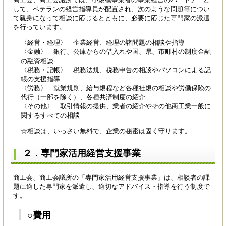
して、ベテランの経営指導員が配置され、次のような問題等につい
て親身になって相談に応じるとともに、必要に応じた専門家の派遣
を行っています。
〈経営・経理〉 企業経営、経理の諸問題の相談や指導
〈金融〉 銀行、公庫からの借入れや国、県、市町村の制度金融
の融資相談
〈税務・記帳〉 税務法規、税務申告の相談やパソコンによる記
帳の支援指導
〈労務〉 就業規則、給与規程など各種社規の相談や労働保険の
代行（一部を除く）、各種共済制度の紹介
〈その他〉 取引情報の提供、業者の紹介やその他商工業一般に
関するすべての相談
☆相談は、いっさい無料で、企業の秘密は固く守ります。
２．専門家活用経営支援事業
商工会、商工会議所の「専門家活用経営支援事業」は、相談者の課
題に適した専門家を派遣し、適切なアドバイス・指導を行う制度で
す。
○費用