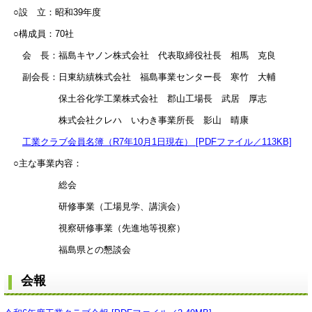
○設 立：昭和39年度
○構成員：70社
会 長：福島キヤノン株式会社 代表取締役社長 相馬 克良
副会長：日東紡績株式会社 福島事業センター長 寒竹 大輔
保土谷化学工業株式会社 郡山工場長 武居 厚志
株式会社クレハ いわき事業所長 影山 晴康
工業クラブ会員名簿（R7年10月1日現在） [PDFファイル／113KB]
○主な事業内容：
総会
研修事業（工場見学、講演会）
視察研修事業（先進地等視察）
福島県との懇談会
会報