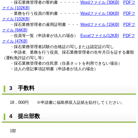
・採石業務管理者の誓約書 ・・・・・
Wordファイル [30KB]
PDFフ
ァイル [102KB]
・業務を行う役員の誓約書 ・・・・・
Wordファイル [30KB]
PDFフ
ァイル [102KB]
・採石業務管理者の雇用証明書 ・・・
Wordファイル [15KB]
PDFフ
ァイル [84KB]
・役員等一覧（申請者が法人の場合）
Excelファイル[12KB]
PDFフ
ァイル [47KB]
・採石業務管理者試験の合格証の写しまたは認定証の写し
・申請者、業務を行う役員、採石業務管理者の生年月日を証する書類
（運転免許証の写し等）
・採石業務管理者の住民票（住基ネットを利用できない場合）
・法人の登記事項証明書（申請者が法人の場合）
3 手数料
18，000円 ※申請書に福島県収入証紙を貼付してください。
4 提出部数
1部