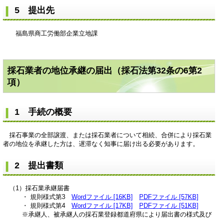
5 提出先
福島県商工労働部企業立地課
採石業者の地位承継の届出（採石法第32条の6第2
項）
1 手続の概要
採石事業の全部譲渡、または採石業者について相続、合併により採石業
者の地位を承継した方は、遅滞なく知事に届け出る必要があります。
2 提出書類
（1）採石業承継届書
・ 規則様式第3
Wordファイル [16KB]
PDFファイル [57KB]
・ 規則様式第4
Wordファイル [17KB]
PDFファイル [51KB]
※承継人、被承継人の採石業登録都道府県により届出書の様式及び