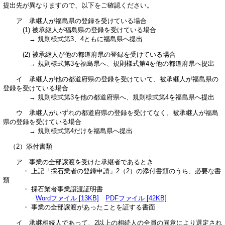
提出先が異なりますので、以下をご確認ください。
ア 承継人が福島県の登録を受けている場合
(1) 被承継人が福島県の登録を受けている場合
→ 規則様式第3、4ともに福島県へ提出
(2) 被承継人が他の都道府県の登録を受けている場合
→ 規則様式第3を福島県へ、規則様式第4を他の都道府県へ提出
イ 承継人が他の都道府県の登録を受けていて、被承継人が福島県の
登録を受けている場合
→ 規則様式第3を他の都道府県へ、規則様式第4を福島県へ提出
ウ 承継人がいずれの都道府県の登録を受けてなく、被承継人が福島
県の登録を受けている場合
→ 規則様式第4だけを福島県へ提出
（2）添付書類
ア 事業の全部譲渡を受けた承継者であるとき
・ 上記「採石業者の登録申請」2（2）の添付書類のうち、必要な書
類
・ 採石業者事業譲渡証明書
Wordファイル [13KB]
PDFファイル [42KB]
・ 事業の全部譲渡があったことを証する書面
イ 承継相続人であって、2以上の相続人の全員の同意により選定され