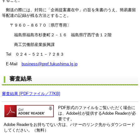
すること。
郵送の際には、封筒に「企画提案書在中」の旨を朱書のうえ、簡易書留
等配達の記録が残る方法とすること。
〒９６０－８６７０〔県庁専用〕
福島県福島市杉妻町２－１６ 福島県庁西庁舎１２階
商工労働部産業振興課
Tel ０２４－５２１－７２８３
E-Mail
business@pref.fukushima.lg.jp
審査結果
審査結果 [PDFファイル／77KB]
PDF形式のファイルをご覧いただく場合に
は、Adobe社が提供するAdobe Readerが必
要です。
Adobe Readerをお持ちでない方は、バナーのリンク先からダウンロード
してください。（無料）