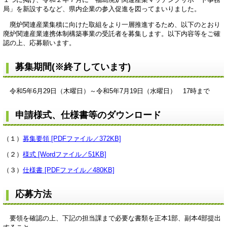
局」を新設するなど、県内企業の参入促進を図ってまいりました。
廃炉関連産業集積に向けた取組をより一層推進するため、以下のとおり
廃炉関連産業連携体制構築事業の受託者を募集します。以下内容等をご確
認の上、応募願います。
募集期間(※終了しています)
令和5年6月29日（木曜日）～令和5年7月19日（水曜日） 17時まで
申請様式、仕様書等のダウンロード
（１）
募集要領 [PDFファイル／372KB]
（２）
様式 [Wordファイル／51KB]
（３）
仕様書 [PDFファイル／480KB]
応募方法
要領を確認の上、下記の担当課まで必要な書類を正本1部、副本4部提出