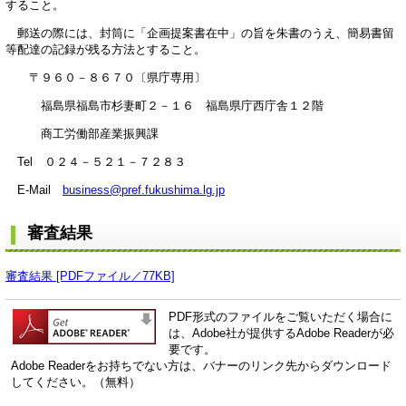
すること。
郵送の際には、封筒に「企画提案書在中」の旨を朱書のうえ、簡易書留
等配達の記録が残る方法とすること。
〒９６０－８６７０〔県庁専用〕
福島県福島市杉妻町２－１６ 福島県庁西庁舎１２階
商工労働部産業振興課
Tel ０２４－５２１－７２８３
E-Mail
business@pref.fukushima.lg.jp
審査結果
審査結果 [PDFファイル／77KB]
PDF形式のファイルをご覧いただく場合に
は、Adobe社が提供するAdobe Readerが必
要です。
Adobe Readerをお持ちでない方は、バナーのリンク先からダウンロード
してください。（無料）