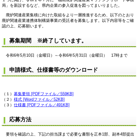
局」を新設するなど、県内企業の参入促進を図ってまいりました。
廃炉関連産業集積に向けた取組をより一層推進するため、以下のとおり
廃炉関連産業連携体制構築事業の受託者を募集します。以下内容等をご確
認の上、応募願います。
募集期間 ※終了しています。
令和6年5月10日（金曜日）～令和6年5月31日（金曜日） 17時まで
申請様式、仕様書等のダウンロード
（１）
募集要領 [PDFファイル／559KB]
（２）
様式 [Wordファイル／52KB]
（３）
仕様書 [PDFファイル／491KB]
応募方法
要領を確認の上、下記の担当課まで必要な書類を正本1部、副本4部提出