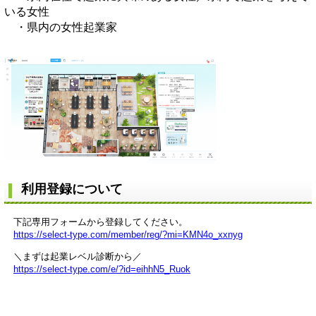
いる女性
・県内の女性起業家
​
利用登録について
下記専用フォームから登録してください。
https://select-type.com/member/reg/?mi=KMN4o_xxnyg
＼まずは起業レベル診断から／
https://select-type.com/e/?id=eihhN5_Ruok