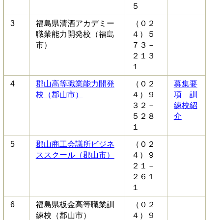
５
3
福島県清酒アカデミー
（０２
職業能力開発校（福島
４）５
市）
７３－
２１３
１
4
郡山高等職業能力開発
（０２
募集要
校（郡山市）
４）９
項
訓
３２－
練校紹
５２８
介
１
5
郡山商工会議所ビジネ
（０２
ススクール（郡山市）
４）９
２１－
２６１
１
6
福島県板金高等職業訓
（０２
練校（郡山市）
４）９