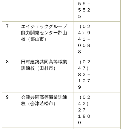
５５－
５５２
５
7
エイジェックグループ
（０２
能力開発センター郡山
４）９
校（郡山市）
４１－
００８
８
8
田村建築共同高等職業
（０２
訓練校（田村市）
４７）
８２－
１２７
９
9
会津共同高等職業訓練
（０２
校（会津若松市）
４２）
２７－
１８０
０