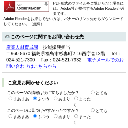
PDF形式のファイルをご覧いただく場合に
は、Adobe社が提供するAdobe Readerが必
要です。
Adobe Readerをお持ちでない方は、バナーのリンク先からダウンロード
してください。（無料）
このページに関するお問い合わせ先
産業人材育成課
技能振興担当
〒960-8670 福島県福島市杉妻町2-16西庁舎12階 Tel：
024-521-7300 Fax：024-521-7932
電子メールでのお
問い合わせはこちらから
ご意見お聞かせください
このページの情報は役に立ちましたか？
とても
まあまあ
ふつう
あまり
まった
く
このページは見つけやすかったですか？
とても
まあまあ
ふつう
あまり
まった
く