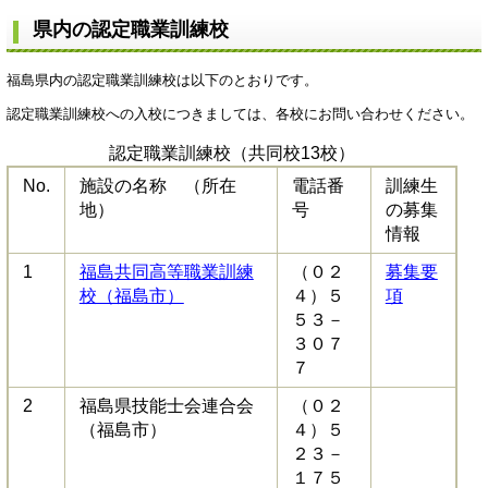
県内の認定職業訓練校
福島県内の認定職業訓練校は以下のとおりです。
認定職業訓練校への入校につきましては、各校にお問い合わせください。
認定職業訓練校（共同校13校）
No.
施設の名称 （所在
電話番
訓練生
地）
号
の募集
情報
1
福島共同高等職業訓練
（０２
募集要
校（福島市）
４）５
項
５３－
３０７
７
2
福島県技能士会連合会
（０２
（福島市）
４）５
２３－
１７５