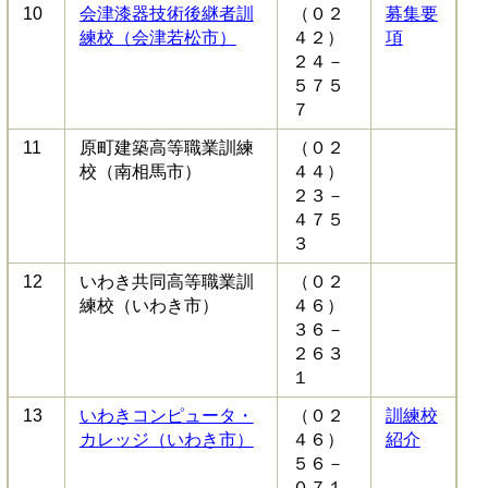
10
会津漆器技術後継者訓
（０２
募集要
練校（会津若松市）
４２）
項
２４－
５７５
７
11
原町建築高等職業訓練
（０２
校（南相馬市）
４４）
２３－
４７５
３
12
いわき共同高等職業訓
（０２
練校（いわき市）
４６）
３６－
２６３
１
13
いわきコンピュータ・
（０２
訓練校
カレッジ（いわき市）
４６）
紹介
５６－
０７１