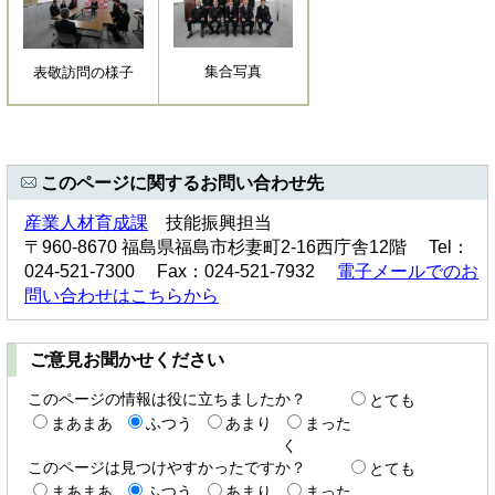
集合写真
表敬訪問の様子
このページに関するお問い合わせ先
産業人材育成課
技能振興担当
〒960-8670 福島県福島市杉妻町2-16西庁舎12階 Tel：
024-521-7300 Fax：024-521-7932
電子メールでのお
問い合わせはこちらから
ご意見お聞かせください
このページの情報は役に立ちましたか？
とても
まあまあ
ふつう
あまり
まった
く
このページは見つけやすかったですか？
とても
まあまあ
ふつう
あまり
まった