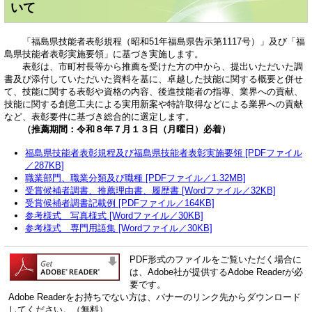
いて
「福島県技能者表彰規程（昭和51年福島県告示第1117号）」及び「福
島県技能者表彰実施要領」に基づき実施します。
表彰は、市町村長等から推薦を受けた方の中から、提出いただいた調
書及び添付していただいた資料を基に、卓越した技能に関する概要と併せ
て、技能に関する表彰や資格の内容、後進技能者の指導、業界への貢献、
技能に関する創意工夫による実用新案や特許取得などによる業界への貢献
など、表彰要件に基づき総合的に選定します。
（推薦期間：令和８年７月１３日（月曜日）必着）
福島県技能者表彰規程及び福島県技能者表彰実施要領 [PDFファイル
／287KB]
職業部門、職業分類及び職種 [PDFファイル／1.32MB]
受賞候補者調書、推薦理由書、履歴書 [Wordファイル／32KB]
受賞候補者調書記載例 [PDFファイル／164KB]
参考様式 写真様式 [Wordファイル／30KB]
参考様式 専門用語集 [Wordファイル／30KB]
PDF形式のファイルをご覧いただく場合に
は、Adobe社が提供するAdobe Readerが必
要です。
Adobe Readerをお持ちでない方は、バナーのリンク先からダウンロード
してください。（無料）