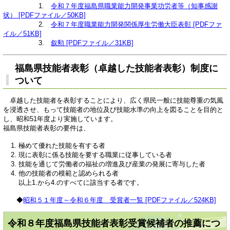
1.
令和７年度福島県職業能力開発事業功労者等（知事感謝
状） [PDFファイル／50KB]
2.
令和７年度職業能力開発関係厚生労働大臣表彰 [PDFファ
イル／51KB]
3.
叙勲 [PDFファイル／31KB]
福島県技能者表彰（卓越した技能者表彰）制度に
ついて
卓越した技能者を表彰することにより、広く県民一般に技能尊重の気風
を浸透させ、もって技能者の地位及び技能水準の向上を図ることを目的と
し、昭和51年度より実施しています。
福島県技能者表彰の要件は、
極めて優れた技能を有する者
現に表彰に係る技能を要する職業に従事している者
技能を通じて労働者の福祉の増進及び産業の発展に寄与した者
他の技能者の模範と認められる者
以上1.から4.のすべてに該当する者です。
◆
昭和５１年度～令和６年度 受賞者一覧 [PDFファイル／524KB]
令和８年度福島県技能者表彰受賞候補者の推薦につ