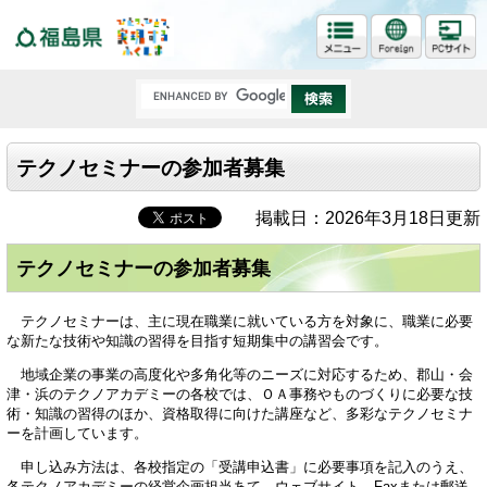
福島県
テクノセミナーの参加者募集
掲載日：2026年3月18日更新
テクノセミナーの参加者募集
テクノセミナーは、主に現在職業に就いている方を対象に、職業に必要
な新たな技術や知識の習得を目指す短期集中の講習会です。
地域企業の事業の高度化や多角化等のニーズに対応するため、郡山・会
津・浜のテクノアカデミーの各校では、ＯＡ事務やものづくりに必要な技
術・知識の習得のほか、資格取得に向けた講座など、多彩なテクノセミナ
ーを計画しています。
申し込み方法は、各校指定の「受講申込書」に必要事項を記入のうえ、
各テクノアカデミーの経営企画担当あて、ウェブサイト、Faxまたは郵送