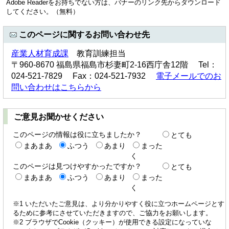
Adobe Readerをお持ちでない方は、バナーのリンク先からダウンロード
してください。（無料）
このページに関するお問い合わせ先
産業人材育成課
教育訓練担当
〒960-8670 福島県福島市杉妻町2-16西庁舎12階 Tel：
024-521-7829 Fax：024-521-7932
電子メールでのお
問い合わせはこちらから
ご意見お聞かせください
このページの情報は役に立ちましたか？
とても
まあまあ
ふつう
あまり
まった
く
このページは見つけやすかったですか？
とても
まあまあ
ふつう
あまり
まった
く
※1 いただいたご意見は、より分かりやすく役に立つホームページとす
るために参考にさせていただきますので、ご協力をお願いします。
※2 ブラウザでCookie（クッキー）が使用できる設定になっていな