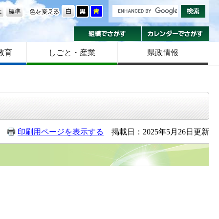
の大きさ
色を変える
組織でさがす
カ
教育
しごと・産業
県政情報
印刷用ページを表示する
掲載日：2025年5月26日更新