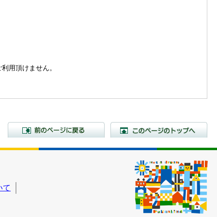
。
はご利用頂けません。
前のページに戻る
こ
いて