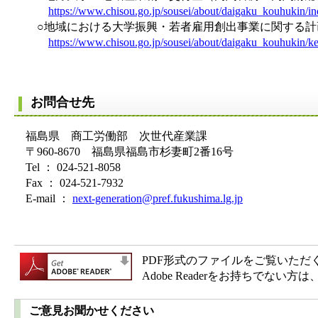
https://www.chisou.go.jp/sousei/about/daigaku_kouhukin/in
○地域における大学振興・若者雇用創出事業に関する計
https://www.chisou.go.jp/sousei/about/daigaku_kouhukin/ke
お問合せ先
福島県 商工労働部 次世代産業課
〒960-8670 福島県福島市杉妻町2番16号
Tel ： 024-521-8058
Fax ： 024-521-7932
E-mail ：
next-generation@pref.fukushima.lg.jp
PDF形式のファイルをご覧いただく場合
Adobe Readerをお持ちで
ご意見お聞かせください