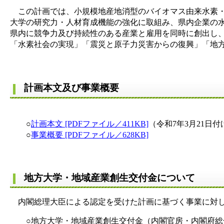
この計画では、小規模地産地消型のバイオマス由来水素・
大学の研究力・人材育成機能の強化に取組み、県内企業の
県内に競争力及び持続性のある産業と雇用を同時に創出し
「水素社会の実現」「震災と原子力災害からの復興」「地
計画本文及び事業概要
○
計画本文 [PDFファイル／411KB]
（令和7年3月21日
○
事業概要 [PDFファイル／628KB]
地方大学・地域産業創生交付金について
内閣総理大臣による認定を受けた計画に基づく事業に対し
○地方大学・地域産業創生交付金（内閣官房・内閣府総