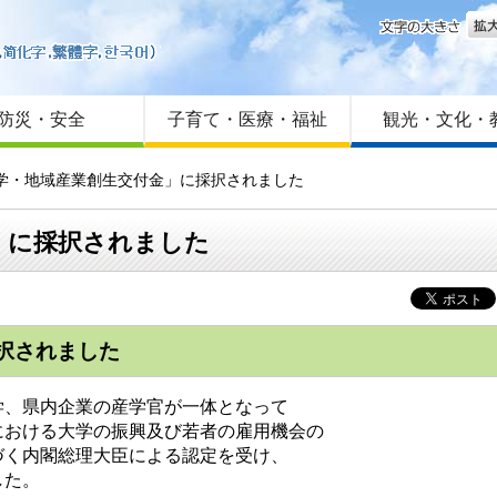
文字
はじめての方へ
Foreign language
サイトマップ
防災・安全
子育て・医療・福祉
観光・文化・
大学・地域産業創生交付金」に採択されました
」に採択されました
択されました
、県内企業の産学官が一体となって
における大学の振興及び若者の雇用機会の
づく内閣総理大臣による認定を受け、
した。