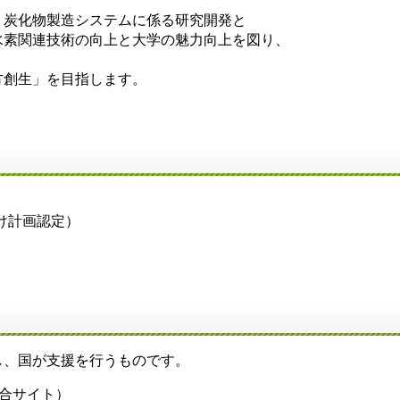
炭化物製造システムに係る研究開発と
水素関連技術の向上と大学の魅力向上を図り、
、
方創生」を目指します。
付け計画認定）
、国が支援を行うものです。
合サイト）