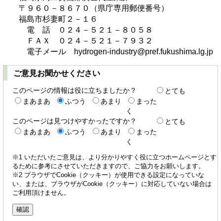
〒９６０－８６７０（県庁専用郵便番号）
福島市杉妻町２－１６
電 話 ０２４－５２１－８０５８
ＦＡＸ ０２４－５２１－７９３２
電子メール hydrogen-industry@pref.fukushima.lg.jp
ご意見お聞かせください
このページの情報は役に立ちましたか？
とても
まあまあ
ふつう
あまり
まった
く
このページは見つけやすかったですか？
とても
まあまあ
ふつう
あまり
まった
く
※1 いただいたご意見は、より分かりやすく役に立つホームページとす
るために参考にさせていただきますので、ご協力をお願いします。
※2 ブラウザでCookie（クッキー）が使用できる設定になっていな
い、または、ブラウザがCookie（クッキー）に対応していない場合は
ご利用頂けません。