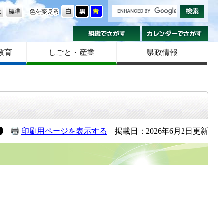
の大きさ
色を変える
組織でさがす
カ
教育
しごと・産業
県政情報
印刷用ページを表示する
掲載日：2026年6月2日更新