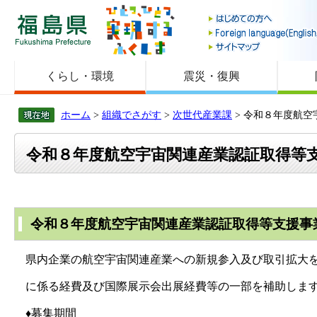
福島県
くらし・環境
震災・復興
ホーム
>
組織でさがす
>
次世代産業課
> 令和８年度航
令和８年度航空宇宙関連産業認証取得等
令和８年度航空宇宙関連産業認証取得等支援事
県内企業の航空宇宙関連産業への新規参入及び取引拡大を
に係る経費及び国際展示会出展経費等の一部を補助しま
♦募集期間