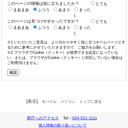
このページの情報は役に立ちましたか？
とても
まあまあ
ふつう
あまり
まった
く
このページは見つけやすかったですか？
とても
まあまあ
ふつう
あまり
まった
く
※1 いただいたご意見は、より分かりやすく役に立つホームページとす
るために参考にさせていただきますので、ご協力をお願いします。
※2 ブラウザでCookie（クッキー）が使用できる設定になっていな
い、または、ブラウザがCookie（クッキー）に対応していない場合は
ご利用頂けません。
[表示]
モバイル
パソコン
トップに戻る
県庁へのアクセス
Tel：
024-521-1111
個人情報の取り扱いについて