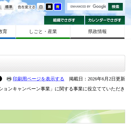
の大きさ
色を変える
組織でさがす
カ
教育
しごと・産業
県政情報
印刷用ページを表示する
掲載日：2026年6月2日更新
ションキャンペーン事業」に関する事業に役立てていただき
。