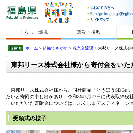
福島県
くらし・環境
震災・復興
ホーム
>
組織でさがす
>
観光交流課
> 東邦リース株式
東邦リース株式会社様から寄付金をいた
東邦リース株式会社様から、同社商品「とうほうSDGs
たいと寄附の申し出があり、令和8年5月27日に代表取締
いただいた寄附金については、ふくしまデスティネーショ
受領式の様子