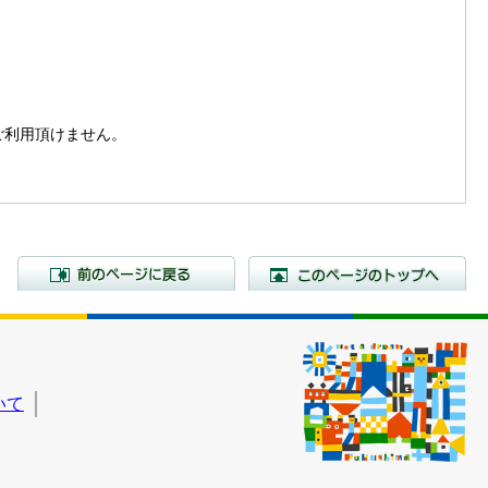
。
はご利用頂けません。
前のページに戻る
こ
いて