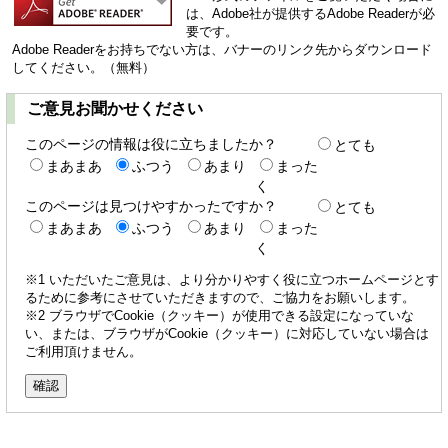
は、Adobe社が提供するAdobe Readerが必
要です。
Adobe Readerをお持ちでない方は、バナーのリンク先からダウンロード
してください。（無料）
ご意見お聞かせください
このページの情報は役に立ちましたか？
とても
まあまあ
ふつう
あまり
まった
く
このページは見つけやすかったですか？
とても
まあまあ
ふつう
あまり
まった
く
※1 いただいたご意見は、より分かりやすく役に立つホームページとす
るために参考にさせていただきますので、ご協力をお願いします。
※2 ブラウザでCookie（クッキー）が使用できる設定になっていな
い、または、ブラウザがCookie（クッキー）に対応していない場合は
ご利用頂けません。