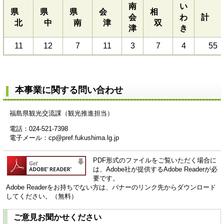
南
い
県
県
県
会
相
会
わ
北
中
南
津
双
津
き
11
12
7
11
3
7
4
55
本事業に関する問い合わせ
福島県観光交流課（観光推進担当）
電話：024-521-7398
電子メール：cp@pref.fukushima.lg.jp​
PDF形式のファイルをご覧いただく場合に
は、Adobe社が提供するAdobe Readerが必
要です。
Adobe Readerをお持ちでない方は、バナーのリンク先からダウンロード
してください。（無料）
ご意見お聞かせください