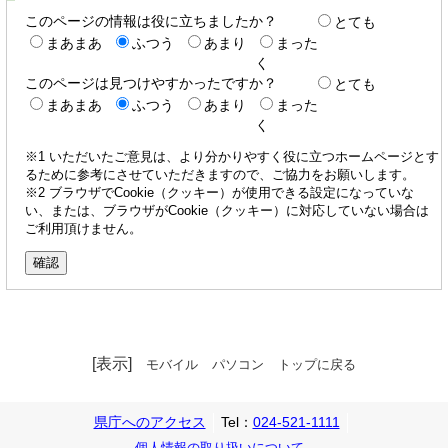
このページの情報は役に立ちましたか？
とても
まあまあ
ふつう
あまり
まった
く
このページは見つけやすかったですか？
とても
まあまあ
ふつう
あまり
まった
く
※1 いただいたご意見は、より分かりやすく役に立つホームページとす
るために参考にさせていただきますので、ご協力をお願いします。
※2 ブラウザでCookie（クッキー）が使用できる設定になっていな
い、または、ブラウザがCookie（クッキー）に対応していない場合は
ご利用頂けません。
[表示]
モバイル
パソコン
トップに戻る
県庁へのアクセス
Tel：
024-521-1111
個人情報の取り扱いについて