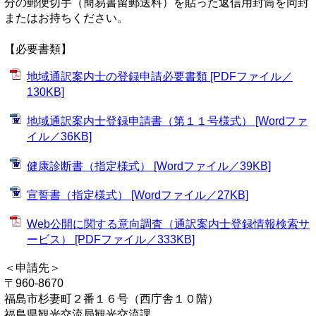
分の郵便切手（簡易書留郵送料）を貼った返信用封筒を同封
またはお持ちください。
【必要書類】
地域通訳案内士の登録申請必要書類 [PDFファイル／
130KB]
地域通訳案内士登録申請書（第１１号様式） [Wordファ
イル／36KB]
健康診断書（指定様式） [Wordファイル／39KB]
宣誓書（指定様式） [Wordファイル／27KB]
Web公開に関する意向調査（通訳案内士登録情報検索サ
ービス） [PDFファイル／333KB]
＜申請先＞
〒960-8670
福島市杉妻町２番１６号（西庁舎１０階）
福島県観光交流局観光交流課