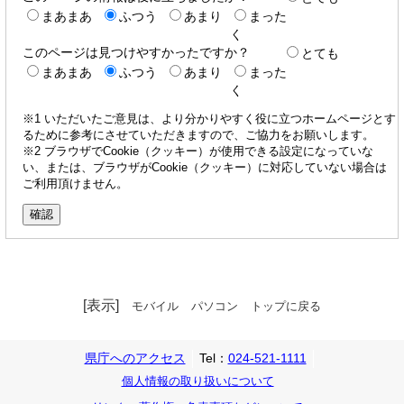
まあまあ
ふつう
あまり
まった
く
このページは見つけやすかったですか？
とても
まあまあ
ふつう
あまり
まった
く
※1 いただいたご意見は、より分かりやすく役に立つホームページとす
るために参考にさせていただきますので、ご協力をお願いします。
※2 ブラウザでCookie（クッキー）が使用できる設定になっていな
い、または、ブラウザがCookie（クッキー）に対応していない場合は
ご利用頂けません。
[表示]
モバイル
パソコン
トップに戻る
県庁へのアクセス
Tel：
024-521-1111
個人情報の取り扱いについて