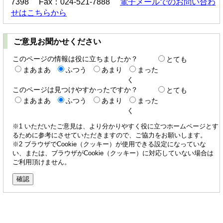
7398 Fax：024-521-7888
電子メールでのお問い合わ
せはこちらから
ご意見お聞かせください
このページの情報は役に立ちましたか？
とても
まあまあ
ふつう
あまり
まった
く
このページは見つけやすかったですか？
とても
まあまあ
ふつう
あまり
まった
く
※1 いただいたご意見は、より分かりやすく役に立つホームページとす
るために参考にさせていただきますので、ご協力をお願いします。
※2 ブラウザでCookie（クッキー）が使用できる設定になっていな
い、または、ブラウザがCookie（クッキー）に対応していない場合は
ご利用頂けません。