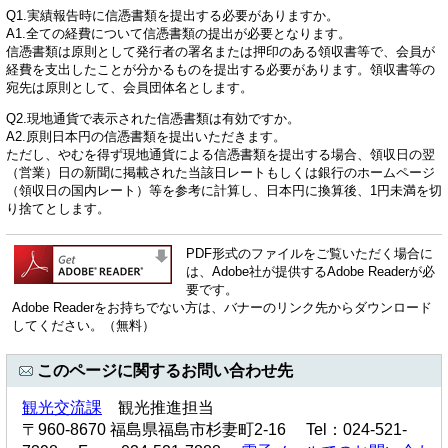
Q1.実績報告時に信憑書類を提出する必要がありますか。
A1.全ての経費について信憑書類の提出が必要となります。
信憑書類は原則として発行者の署名または押印のある領収書等で、会員が
経費を支出したことが分かるものを提出する必要があります。領収書等の
宛先は原則として、会員団体名とします。
Q2.現地通貨で表示された信憑書類は有効ですか。
A2.原則日本円の信憑書類を提出いただきます。
ただし、やむを得ず現地通貨による信憑書類を提出する場合、領収日の翌
（営業）日の新聞に掲載された当該日レートもしくは銀行のホームページ
（領収日の国内レート）等を参考に計算し、日本円に換算後、1円未満を切
り捨てとします。
PDF形式のファイルをご覧いただく場合に
は、Adobe社が提供するAdobe Readerが必
要です。
Adobe Readerをお持ちでない方は、バナーのリンク先からダウンロード
してください。（無料）
このページに関するお問い合わせ先
観光交流課
観光推進担当
〒960-8670 福島県福島市杉妻町2-16 Tel：024-521-