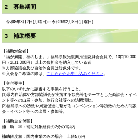
2 募集期間
令和8年3月2日(月曜日)～令和9年2月8日(月曜日)
3 補助概要
【補助対象者】
「福が満開、福のしま。」福島県観光復興推進委員会会員で、10口10,000
円（1口1,000円）以上の負担金を納入している者
※方部協議会及び自治体会員は対象外です。
※入会をご希望の際は、
こちらからお申し込みください
。
【交付要件】
以下のいずれかに該当する事業を行うこと。
(1)県内自治体や方部協議会が実施する観光等をテーマとした商談会・イベ
ント等への出展・参加、旅行会社等への訪問活動。
(2)福島県への誘致や周遊促進に繋がるコンベンション等誘致のための商談
会・イベント等への出展・参加等。
【補助金交付額】
補 助 率：補助対象経費の2分の1以内
補助限度額：国内事業のみの場合 上限5万円