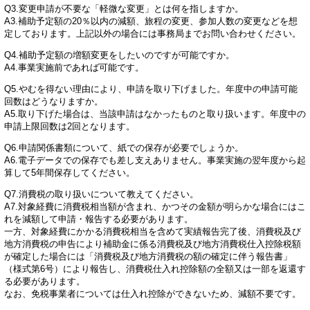
Q3.変更申請が不要な「軽微な変更」とは何を指しますか。
A3.補助予定額の20％以内の減額、旅程の変更、参加人数の変更などを想
定しております。上記以外の場合には事務局までお問い合わせください。
Q4.補助予定額の増額変更をしたいのですが可能ですか。
A4.事業実施前であれば可能です。
Q5.やむを得ない理由により、申請を取り下げました。年度中の申請可能
回数はどうなりますか。
A5.取り下げた場合は、当該申請はなかったものと取り扱います。年度中の
申請上限回数は2回となります。
Q6.申請関係書類について、紙での保存が必要でしょうか。
A6.電子データでの保存でも差し支えありません。事業実施の翌年度から起
算して5年間保存してください。
Q7.消費税の取り扱いについて教えてください。
A7.対象経費に消費税相当額が含まれ、かつその金額が明らかな場合にはこ
れを減額して申請・報告する必要があります。
一方、対象経費にかかる消費税相当を含めて実績報告完了後、消費税及び
地方消費税の申告により補助金に係る消費税及び地方消費税仕入控除税額
が確定した場合には「消費税及び地方消費税の額の確定に伴う報告書」
（様式第6号）により報告し、消費税仕入れ控除額の全額又は一部を返還す
る必要があります。
なお、免税事業者については仕入れ控除ができないため、減額不要です。