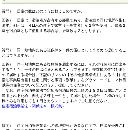
質問） 居室の数はどのように数えるのですか。
回答） 居室は、宿泊者が占有する部屋であり、宿泊室と同じ場所を指し
ます。例えば、４LDKの住宅で家主（＝事業者）が２室を使用し、残る２
室を宿泊室として使用する場合は、居室数は２となります。
質問） 同一敷地内にある複数棟を一件の届出としてまとめて提出するこ
とはできますか。」
回答） 同一敷地内にある複数棟を届出するには、それぞれ個別に届出を
することも、一件の届出にまとめることもできます。複数棟の住宅をまと
めて届出する場合は、下記のリンクの【その他参考様式】にある「【住宅
宿泊事業届出書】住宅に関する事項（別紙）」をダウンロードし、２棟目
以降の住宅について記入のうえ、提出してください。
なお、住宅宿泊事業法で定める宿泊日数の上限の１８０日は届出ごとに
適用されるため、例えば２棟を一件として届出をした場合、２棟のうち１
棟のみを利用しても１日とカウントしますのでご注意ください。
住宅宿泊事業法（関係法令・様式集）
質問） 住宅宿泊管理業者への管理委託が必要な住宅で、届出が受理され