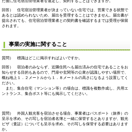
た後に住宅宿泊管理業者を選定し、契約することはできますか。
回答） 住宅宿泊管理業者が決まっていない住宅では、営業できる状態で
あるとは認められないため、届出を受理することはできません。届出書が
提出されても、住宅宿泊管理業者との契約書を確認するまでは受理が保留
されます。
事業の実施に関すること
質問） 標識はどこに掲示すればよいですか。
回答） 宿泊者のみならず、近隣住民へも届出済みの住宅であることをお
知らせする目的もあるので、門扉や玄関等の公衆が認識しやすい場所で、
概ね地上１．２メートルから１．８メートルの高さになるよう設置してく
ださい。
また、集合住宅（マンション等）の場合は、標識を複数作成し、共用エ
ントランス、集合ポスト等にも掲示してください。
質問） 外国人観光客を宿泊させる場合、事業者はパスポート（旅券）の
呈示を求め、その写しを宿泊者名簿と一緒に保管するとありますが、観光
ビザ（査証）についても呈示を求め、その写しを保管する必要はあります
か。