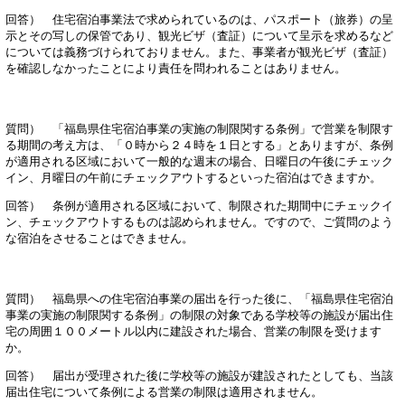
回答） 住宅宿泊事業法で求められているのは、パスポート（旅券）の呈
示とその写しの保管であり、観光ビザ（査証）について呈示を求めるなど
については義務づけられておりません。また、事業者が観光ビザ（査証）
を確認しなかったことにより責任を問われることはありません。
質問） 「福島県住宅宿泊事業の実施の制限関する条例」で営業を制限す
る期間の考え方は、「０時から２４時を１日とする」とありますが、条例
が適用される区域において一般的な週末の場合、日曜日の午後にチェック
イン、月曜日の午前にチェックアウトするといった宿泊はできますか。
回答） 条例が適用される区域において、制限された期間中にチェックイ
ン、チェックアウトするものは認められません。ですので、ご質問のよう
な宿泊をさせることはできません。
質問） 福島県への住宅宿泊事業の届出を行った後に、「福島県住宅宿泊
事業の実施の制限関する条例」の制限の対象である学校等の施設が届出住
宅の周囲１００メートル以内に建設された場合、営業の制限を受けます
か。
回答） 届出が受理された後に学校等の施設が建設されたとしても、当該
届出住宅について条例による営業の制限は適用されません。