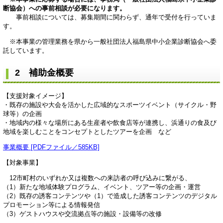
断協会）への事前相談が必要になります。
事前相談については、募集期間に関わらず、通年で受付を行っていま
す。
※本事業の管理業務を県から一般社団法人福島県中小企業診断協会へ委
託しています。
2 補助金概要
【支援対象イメージ】
・既存の施設や大会を活かした広域的なスポーツイベント（サイクル・野
球等）の企画
・地域内の様々な場所にある生産者や飲食店等が連携し、浜通りの食及び
地域を楽しむことをコンセプトとしたツアーを企画 など
事業概要 [PDFファイル／585KB]
【対象事業】
12市町村のいずれか又は複数への来訪者の呼び込みに繋がる、
（1）新たな地域体験プログラム、イベント、ツアー等の企画・運営
（2）既存の誘客コンテンツや（1）で造成した誘客コンテンツのデジタル
プロモーション等による情報発信
（3）ゲストハウスや交流拠点等の施設・設備等の改修