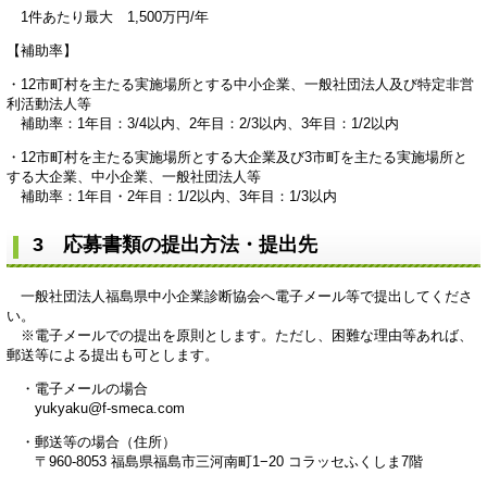
1件あたり最大 1,500万円/年
【補助率】
・12市町村を主たる実施場所とする中小企業、一般社団法人及び特定非営
利活動法人等
補助率：1年目：3/4以内、2年目：2/3以内、3年目：1/2以内
・12市町村を主たる実施場所とする大企業及び3市町を主たる実施場所と
する大企業、中小企業、一般社団法人等
補助率：1年目・2年目：1/2以内、3年目：1/3以内
3 応募書類の提出方法・提出先
一般社団法人福島県中小企業診断協会へ電子メール等で提出してくださ
い。
※電子メールでの提出を原則とします。ただし、困難な理由等あれば、
郵送等による提出も可とします。
・電子メールの場合
yukyaku@f-smeca.com​
・郵送等の場合（住所）
〒960-8053 福島県福島市三河南町1−20 コラッセふくしま7階