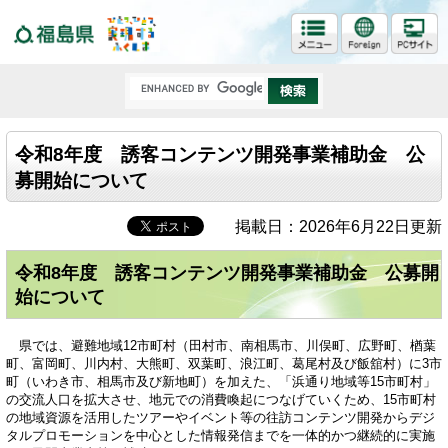
福島県
令和8年度 誘客コンテンツ開発事業補助金 公
募開始について
掲載日：2026年6月22日更新
令和8年度 誘客コンテンツ開発事業補助金 公募開
始について
県では、避難地域12市町村（田村市、南相馬市、川俣町、広野町、楢葉
町、富岡町、川内村、大熊町、双葉町、浪江町、葛尾村及び飯舘村）に3市
町（いわき市、相馬市及び新地町）を加えた、「浜通り地域等15市町村」
の交流人口を拡大させ、地元での消費喚起につなげていくため、15市町村
の地域資源を活用したツアーやイベント等の往訪コンテンツ開発からデジ
タルプロモーションを中心とした情報発信までを一体的かつ継続的に実施