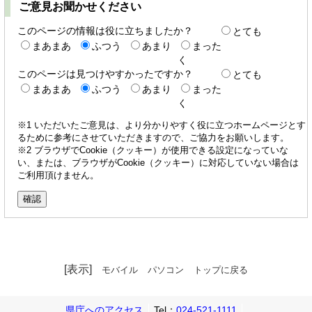
ご意見お聞かせください
このページの情報は役に立ちましたか？
とても
まあまあ
ふつう
あまり
まった
く
このページは見つけやすかったですか？
とても
まあまあ
ふつう
あまり
まった
く
※1 いただいたご意見は、より分かりやすく役に立つホームページとす
るために参考にさせていただきますので、ご協力をお願いします。
※2 ブラウザでCookie（クッキー）が使用できる設定になっていな
い、または、ブラウザがCookie（クッキー）に対応していない場合は
ご利用頂けません。
[表示]
モバイル
パソコン
トップに戻る
県庁へのアクセス
Tel：
024-521-1111