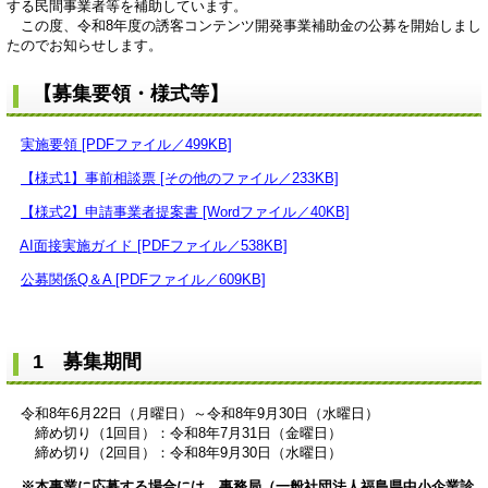
する民間事業者等を補助しています。
この度、令和8年度の誘客コンテンツ開発事業補助金の公募を開始しまし
たのでお知らせします。
【募集要領・様式等】
実施要領 [PDFファイル／499KB]
【様式1】事前相談票 [その他のファイル／233KB]
【様式2】申請事業者提案書 [Wordファイル／40KB]
AI面接実施ガイド [PDFファイル／538KB]
公募関係Q＆A [PDFファイル／609KB]
1 募集期間
令和8年6月22日（月曜日）～令和8年9月30日（水曜日）
締め切り（1回目）：令和8年7月31日（金曜日）
締め切り（2回目）：令和8年9月30日（水曜日）
※本事業に応募する場合には、事務局（一般社団法人福島県中小企業診