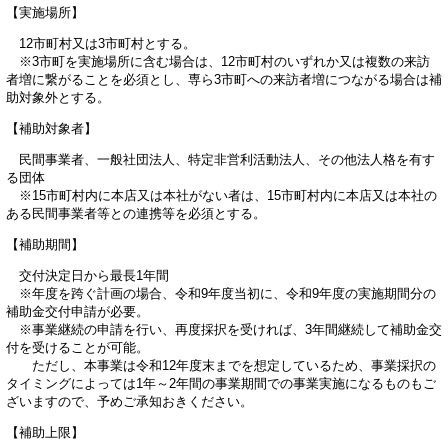
【実施場所】
12市町村又は3市町村とする。
※3市町を実施場所に含む場合は、12市町村のいずれか又は複数の来訪
者増に繋がることを必須とし、専ら3市町への来訪者増につながる場合は補
助対象外とする。
【補助対象者】
民間事業者、一般社団法人、特定非営利活動法人、その他法人格を有す
る団体
※15市町村内に本店又は本社がない者は、15市町村内に本店又は本社の
ある民間事業者等との連携等を必須とする。
【補助期間】
交付決定日から最長1年間
※年度を跨ぐ計画の場合、令和9年度当初に、令和9年度の実施期間分の
補助金交付申請が必要。
※事業継続の申請を行い、再度採択を受ければ、3年間継続して補助金交
付を受けることが可能。
ただし、本事業は令和12年度末までを想定しているため、事業採択の
タイミングによっては1年～2年間の事業期間での事業実施になるものもご
ざいますので、予めご承知おきください。
【補助上限】