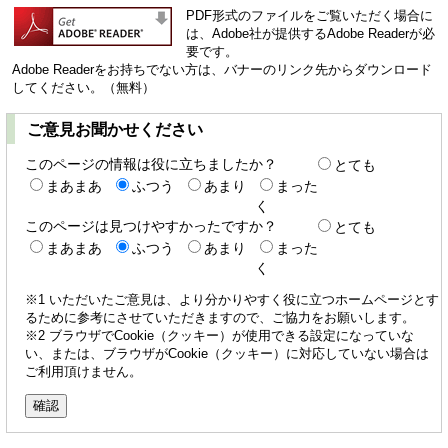
PDF形式のファイルをご覧いただく場合に
は、Adobe社が提供するAdobe Readerが必
要です。
Adobe Readerをお持ちでない方は、バナーのリンク先からダウンロード
してください。（無料）
ご意見お聞かせください
このページの情報は役に立ちましたか？
とても
まあまあ
ふつう
あまり
まった
く
このページは見つけやすかったですか？
とても
まあまあ
ふつう
あまり
まった
く
※1 いただいたご意見は、より分かりやすく役に立つホームページとす
るために参考にさせていただきますので、ご協力をお願いします。
※2 ブラウザでCookie（クッキー）が使用できる設定になっていな
い、または、ブラウザがCookie（クッキー）に対応していない場合は
ご利用頂けません。