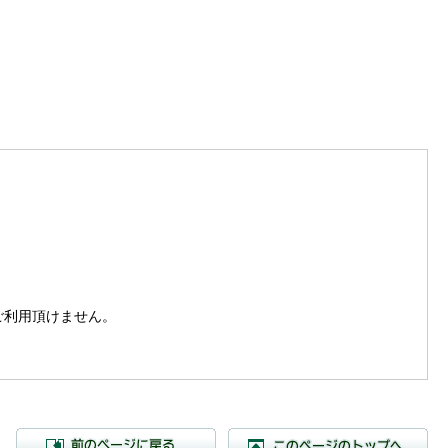
。
はご利用頂けません。
前のページに戻る
こ