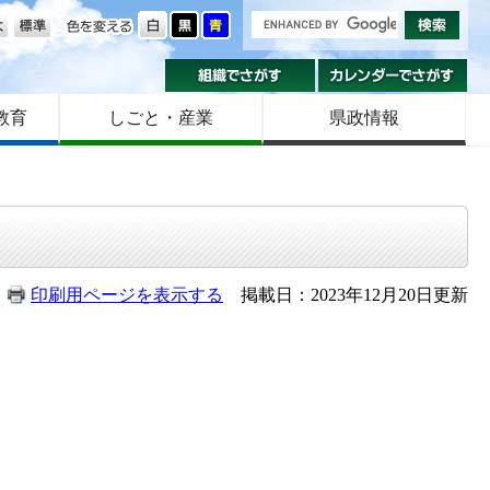
の大きさ
色を変える
組織でさがす
カ
教育
しごと・産業
県政情報
印刷用ページを表示する
掲載日：2023年12月20日更新