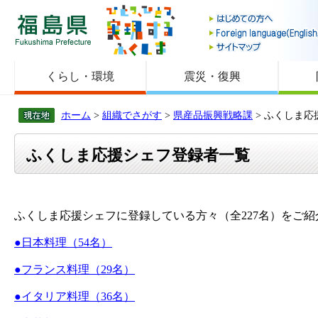
福島県
くらし・環境
震災・復興
ホーム
>
組織でさがす
>
県産品振興戦略課
> ふくしま
ふくしま応援シェフ登録者一覧
ふくしま応援シェフに登録している方々（全227名）をご紹
●日本料理（54名）
●フランス料理（29名）
●イタリア料理（36名）