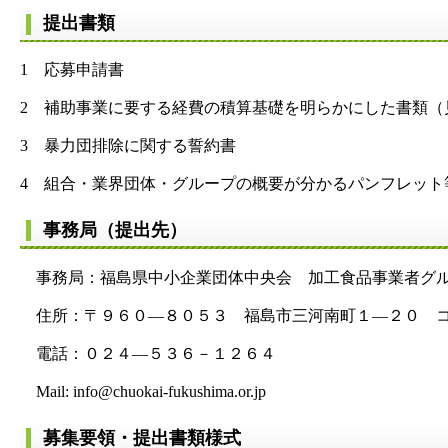
提出書類
1 応募申請書
2 補助事業に要する経費の積算基礎を明らかにした書類（
3 暴力団排除に関する誓約書
4 組合・業界団体・グループの概要が分かるパンフレット
事務局（提出先）
事務局：福島県中小企業団体中央会 加工食品事業者グル
住所：〒９６０―８０５３ 福島市三河南町１―２０ コ
電話：０２４―５３６－１２６４
Mail: info@chuokai-fukushima.or.jp
募集要領・提出書類様式