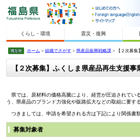
福島県
くらし・環境
震災・復興
ホーム
>
組織でさがす
>
県産品振興戦略課
> 【２次募
【２次募集】ふくしま県産品再生支援事
県では、原材料の価格高騰により、経営が圧迫されている
う、県産品のブランド力強化や販路拡大などの取組に要す
つきましては、申請を希望される方は下記により関係書類
募集対象者