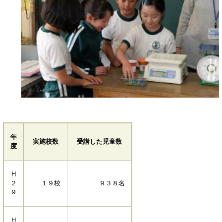
年
実施校数
受講した児童数
度
H
２
１９校
９３８名
９
H