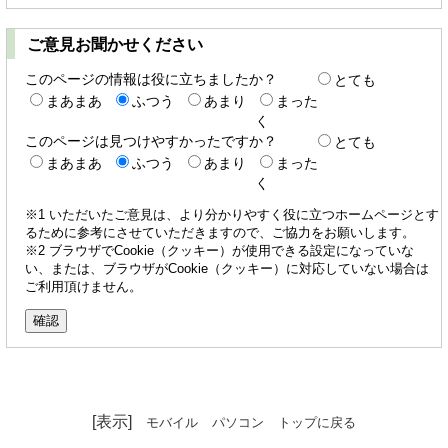
ご意見お聞かせください
このページの情報は役に立ちましたか？
とても
まあまあ
ふつう
あまり
まった
く
このページは見つけやすかったですか？
とても
まあまあ
ふつう
あまり
まった
く
※1 いただいたご意見は、より分かりやすく役に立つホームページとす
るために参考にさせていただきますので、ご協力をお願いします。
※2 ブラウザでCookie（クッキー）が使用できる設定になっていな
い、または、ブラウザがCookie（クッキー）に対応していない場合は
ご利用頂けません。
[表示]
モバイル
パソコン
トップに戻る